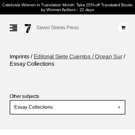
Celebrate Women in Translation Month: Take 25% off Translated Books
by Women Authors
- 22 days
Skip
Navigation
Seven Stories Press
Imprints /
Editorial Siete Cuentos / Ocean Sur
/
Essay Collections
Other subjects